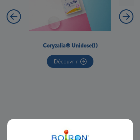
Coryzalia® Unidose(1)
Découvrir
(1) Adapté aux enfants dès 6 mois
(2) A partir de 18 mois. Chez l'enfant de 18 mois à 6