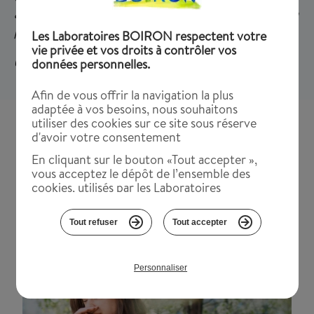
ans, faire dissoudre le comprimé dans de l'eau avant la
prise en raison du risque de fausse route
Les Laboratoires BOIRON respectent votre
vie privée et vos droits à contrôler vos
(3) Avant 6 ans prendre un avis médical
données personnelles.
Afin de vous offrir la navigation la plus
adaptée à vos besoins, nous souhaitons
utiliser des cookies sur ce site sous réserve
d'avoir votre consentement
Les conseils et les bons gestes
En cliquant sur le bouton «Tout accepter »,
contre les symptômes du
vous acceptez le dépôt de l’ensemble des
cookies, utilisés par les Laboratoires
rhume
BOIRON, sur votre terminal. Ces cookies
servent à des fins de suivis statistiques et
Tout refuser
Tout accepter
fonctionnement technique, pour améliorer
votre visite sur notre site. .
Vous pouvez paramétrer vos choix selon les
Personnaliser
cookies en cliquant sur "Personnaliser" ou les
refuser en cliquant sur « Tout refuser ».
Certains cookies déposés sur notre site ne