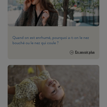
requièrent pas votre consentement. Ceux-ci
servent uniquement à mesurer l’audience de
notre site. Toutes les données collectées
pour cette finalité sont anonymisées. Si vous
souhaitez plus d'informations nous vous
attendons sur la page
politique de gestion
des cookies
.
Quand on est enrhumé, pourquoi a-t-on le nez
bouché ou le nez qui coule ?
En savoir plus