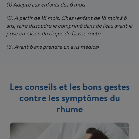
Certains cookies déposés sur notre site ne
(1) Adapté aux enfants dès 6 mois
requièrent pas votre consentement. Ceux-ci
servent uniquement à mesurer l’audience de
(2) A partir de 18 mois. Chez l'enfant de 18 mois à 6
notre site. Toutes les données collectées
ans, faire dissoudre le comprimé dans de l'eau avant la
pour cette finalité sont anonymisées. Si vous
prise en raison du risque de fausse route
souhaitez plus d'informations nous vous
attendons sur la page
politique de gestion
(3) Avant 6 ans prendre un avis médical
des cookies
.
Les conseils et les bons gestes
contre les symptômes du
rhume