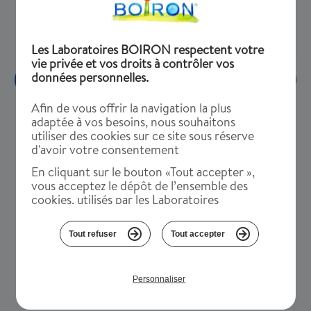
Les Laboratoires BOIRON respectent votre
vie privée et vos droits à contrôler vos
données personnelles.
Afin de vous offrir la navigation la plus
adaptée à vos besoins, nous souhaitons
utiliser des cookies sur ce site sous réserve
Coryzalia® unidose(1)
d'avoir votre consentement
En cliquant sur le bouton «Tout accepter »,
Découvrir
vous acceptez le dépôt de l’ensemble des
cookies, utilisés par les Laboratoires
BOIRON, sur votre terminal. Ces cookies
servent à des fins de suivis statistiques et
Tout refuser
Tout accepter
fonctionnement technique, pour améliorer
votre visite sur notre site. .
Vous pouvez paramétrer vos choix selon les
Personnaliser
cookies en cliquant sur "Personnaliser" ou les
refuser en cliquant sur « Tout refuser ».