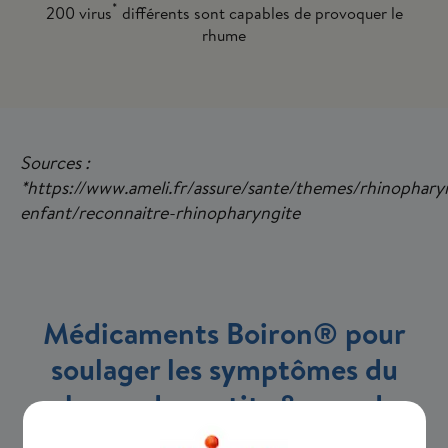
*
200 virus
différents sont capables de provoquer le
rhume
Sources :
*https://www.ameli.fr/assure/sante/themes/rhinophary
enfant/reconnaitre-rhinopharyngite
Médicaments Boiron® pour
soulager les symptômes du
rhume des petits & grands